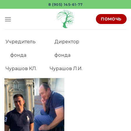
Skip
8 (905) 145-61-77
to
content
ПОМОЧЬ
Учредитель Директор
фонда фонда
Чурашов КЛ. Чурашов Л.И.